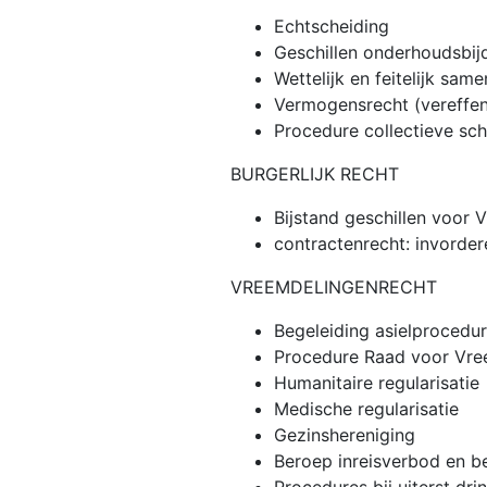
Echtscheiding
Geschillen onderhoudsbijd
Wettelijk en feitelijk sa
Vermogensrecht (vereffen
Procedure collectieve sc
BURGERLIJK RECHT
Bijstand geschillen voor
contractenrecht: invorder
VREEMDELINGENRECHT
Begeleiding asielprocedu
Procedure Raad voor Vre
Humanitaire regularisatie
Medische regularisatie
Gezinshereniging
Beroep inreisverbod en b
Procedures bij uiterst dr