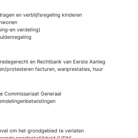
ragen en verblijfsregeling kinderen
menwonen
ing-en verdeling)
huldenregeling
 Vredegerecht en Rechtbank van Eerste Aanleg
en/protesteren facturen, wanprestaties, huur
re Commissariaat Generaal
emdelingenbetwistingen
evel om het grondgebied te verlaten
ingende noodzakelijkheid (UDN)