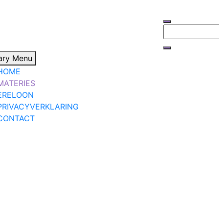
Zoeken
naar:
ary Menu
HOME
MATERIES
ERELOON
PRIVACYVERKLARING
CONTACT