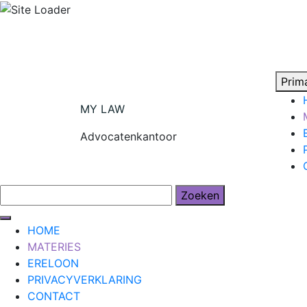
Skip
to
content
Prim
MY LAW
Advocatenkantoor
Zoeken
naar:
HOME
MATERIES
ERELOON
PRIVACYVERKLARING
CONTACT